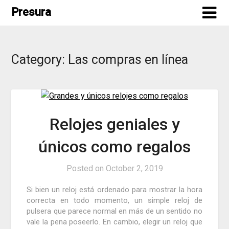
Skip
Presura
to
content
Category:
Las compras en línea
Relojes geniales y
únicos como regalos
Posted on
October 2, 2019
Si bien un reloj está ordenado para mostrar la hora
correcta en todo momento, un simple reloj de
pulsera que parece normal en más de un sentido no
vale la pena poseerlo.
En cambio, elegir un reloj que