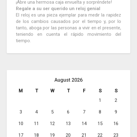
¡Abre una hermosa caja envuelta y sorpréndete!
Regale a su ser querido un reloj genial
El reloj es una pieza ejemplar para medir la rapidez
de los cambios causados ​​por el tiempo y, por lo
tanto, aboga por las personas a vivir en el presente,
teniendo en cuenta el rápido movimiento del
tiempo.
August 2026
M
T
W
T
F
S
S
1
2
3
4
5
6
7
8
9
10
11
12
13
14
15
16
17
18
19
20
21
22
23