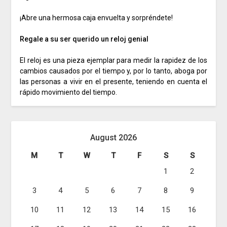
¡Abre una hermosa caja envuelta y sorpréndete!
Regale a su ser querido un reloj genial
El reloj es una pieza ejemplar para medir la rapidez de los
cambios causados ​​por el tiempo y, por lo tanto, aboga por
las personas a vivir en el presente, teniendo en cuenta el
rápido movimiento del tiempo.
August 2026
M
T
W
T
F
S
S
1
2
3
4
5
6
7
8
9
10
11
12
13
14
15
16