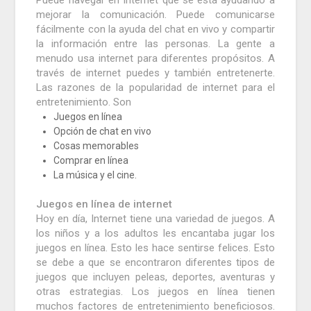
Puede navegar en Internet que se está ayudando a
mejorar la comunicación.
Puede comunicarse
fácilmente con la ayuda del chat en vivo y compartir
la información entre las personas.
La gente a
menudo usa internet para diferentes propósitos.
A
través de internet puedes y también entretenerte.
Las razones de la popularidad de internet para el
entretenimiento.
Son
Juegos en línea
Opción de chat en vivo
Cosas memorables
Comprar en línea
La música y el cine.
Juegos en línea de internet
Hoy en día, Internet tiene una variedad de juegos.
A
los niños y a los adultos les encantaba jugar los
juegos en línea.
Esto les hace sentirse felices.
Esto
se debe a que se encontraron diferentes tipos de
juegos que incluyen peleas, deportes, aventuras y
otras estrategias.
Los juegos en línea tienen
muchos factores de entretenimiento beneficiosos.