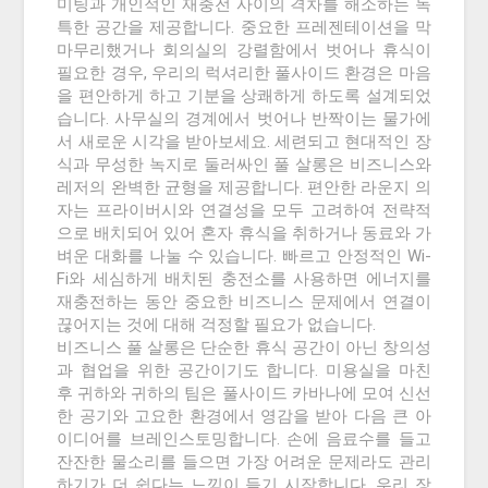
미팅과 개인적인 재충전 사이의 격차를 해소하는 독
특한 공간을 제공합니다. 중요한 프레젠테이션을 막
마무리했거나 회의실의 강렬함에서 벗어나 휴식이
필요한 경우, 우리의 럭셔리한 풀사이드 환경은 마음
을 편안하게 하고 기분을 상쾌하게 하도록 설계되었
습니다. 사무실의 경계에서 벗어나 반짝이는 물가에
서 새로운 시각을 받아보세요. 세련되고 현대적인 장
식과 무성한 녹지로 둘러싸인 풀 살롱은 비즈니스와
레저의 완벽한 균형을 제공합니다. 편안한 라운지 의
자는 프라이버시와 연결성을 모두 고려하여 전략적
으로 배치되어 있어 혼자 휴식을 취하거나 동료와 가
벼운 대화를 나눌 수 있습니다. 빠르고 안정적인 Wi-
Fi와 세심하게 배치된 충전소를 사용하면 에너지를
재충전하는 동안 중요한 비즈니스 문제에서 연결이
끊어지는 것에 대해 걱정할 필요가 없습니다.
비즈니스 풀 살롱은 단순한 휴식 공간이 아닌 창의성
과 협업을 위한 공간이기도 합니다. 미용실을 마친
후 귀하와 귀하의 팀은 풀사이드 카바나에 모여 신선
한 공기와 고요한 환경에서 영감을 받아 다음 큰 아
이디어를 브레인스토밍합니다. 손에 음료수를 들고
잔잔한 물소리를 들으면 가장 어려운 문제라도 관리
하기가 더 쉽다는 느낌이 들기 시작합니다. 우리 장