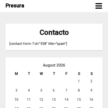
Skip
Presura
to
content
Contacto
[contact-form-7 id=”438″ title=”spain”]
August 2026
M
T
W
T
F
S
S
1
2
3
4
5
6
7
8
9
10
11
12
13
14
15
16