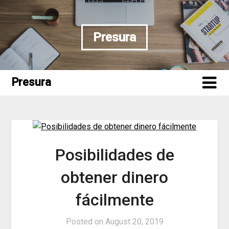
Skip
to
content
Presura
Presura
Posibilidades de
obtener dinero
fácilmente
Posted on
August 20, 2019