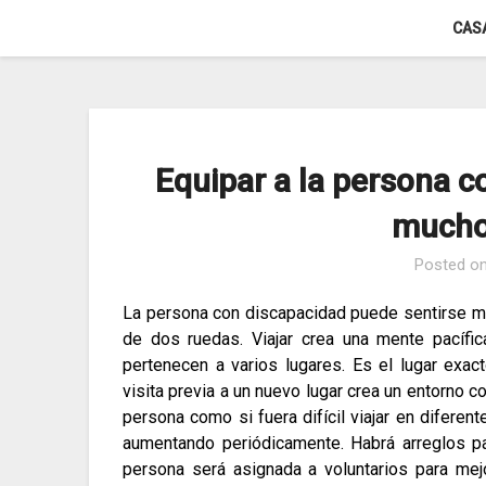
Skip
CAS
to
content
Equipar a la persona c
mucho
Posted o
La persona con discapacidad puede sentirse mal
de dos ruedas.
Viajar crea una mente pacífi
pertenecen a varios lugares.
Es el lugar exac
visita previa a un nuevo lugar crea un entorno
persona como si fuera difícil viajar en diferen
aumentando periódicamente.
Habrá arreglos p
persona será asignada a voluntarios para mejo