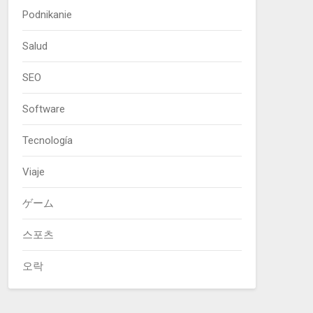
Podnikanie
Salud
SEO
Software
Tecnología
Viaje
ゲーム
스포츠
오락