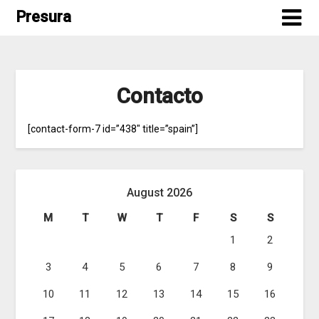
Skip
Presura
to
content
Contacto
[contact-form-7 id=”438″ title=”spain”]
August 2026
M
T
W
T
F
S
S
1
2
3
4
5
6
7
8
9
10
11
12
13
14
15
16